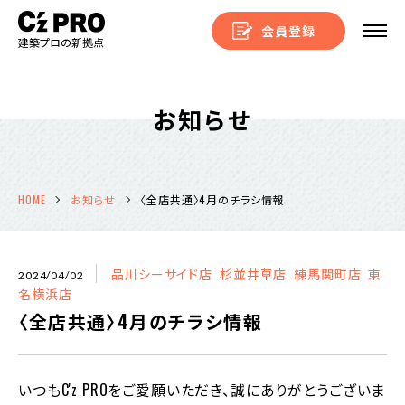
会員登録
建築プロの新拠点
お知らせ
HOME
お知らせ
〈全店共通〉4月のチラシ情報
品川シーサイド店
杉並井草店
練馬関町店
東
2024/04/02
名横浜店
〈全店共通〉4月のチラシ情報
いつもC'z PROをご愛願いただき、誠にありがとうございま